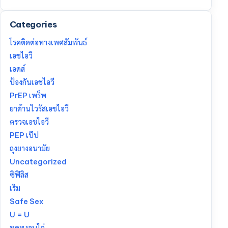
Categories
โรคติดต่อทางเพศสัมพันธ์
เอชไอวี
เอดส์
ป้องกันเอชไอวี
PrEP เพร็พ
ยาต้านไวรัสเอชไอวี
ตรวจเอชไอวี
PEP เป๊ป
ถุงยางอนามัย
Uncategorized
ซิฟิลิส
เริม
Safe Sex
U = U
หูดหงอนไก่